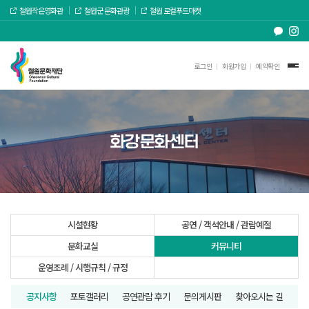
철원작은영화관
철원군 문화관광
철원 로컬푸드마켓
로그인
회원가입
예약확인
화강문화센터
시설현황
공연 / 객석안내 / 관람예절
문화교실
커뮤니티
운영조례 / 시행규칙 / 규정
공지사항
포토갤러리
공연관람 후기
문의게시판
찾아오시는 길