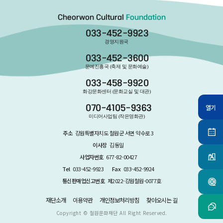
Cheorwon Cultural
Foundation
033-452-9923
경영지원국
033-452-3600
문예진흥국 (축제 및 문화예술)
033-458-9920
화강문화센터 (문화교실 및 대관)
열기
070-4105-9363
미디어사업팀 (작은영화관)
주소
강원특별자치도 철원군 서면 약수로 3
이사장
김동일
사업자번호
677-82-00427
Tel
033-452-9923
Fax
033-452-9924
통신판매업신고번호
제2022-강원철원-0077호
재단소개
이용약관
개인정보처리방침
찾아오시는 길
Copyright ©
철원문화재단
All Right Reserved.