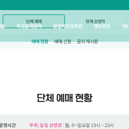
단체 예매
현재 상영작
예술
화강문화센터
철원작은영화관
열린광장
재
예매 현황
예매 신청
문의 게시판
단체 예매 현황
운영시간
뚜루, 달빛 상영관
: 월, 수~일요일 13시 ~ 22시