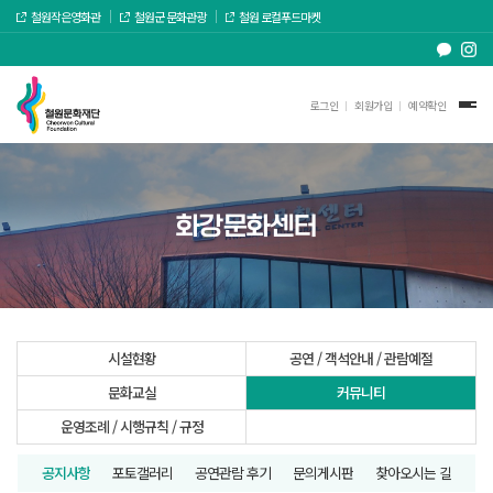
철원작은영화관
철원군 문화관광
철원 로컬푸드마켓
로그인
회원가입
예약확인
화강문화센터
시설현황
공연 / 객석안내 / 관람예절
문화교실
커뮤니티
운영조례 / 시행규칙 / 규정
공지사항
포토갤러리
공연관람 후기
문의게시판
찾아오시는 길