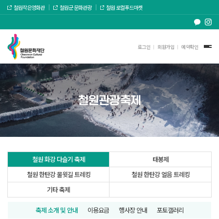
철원작은영화관
철원군 문화관광
철원 로컬푸드마켓
로그인
회원가입
예약확인
철원관광축제
철원 화강 다슬기 축제
태봉제
철원 한탄강 물윗길 트레킹
철원 한탄강 얼음 트레킹
기타 축제
축제 소개 및 안내
이용요금
행사장 안내
포토갤러리