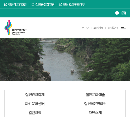
철원작은영화관
철원군 문화관광
철원 로컬푸드마켓
로그인
회원가입
예약확인
철원관광축제
철원문화예술
화강문화센터
철원작은영화관
열린광장
재단소개