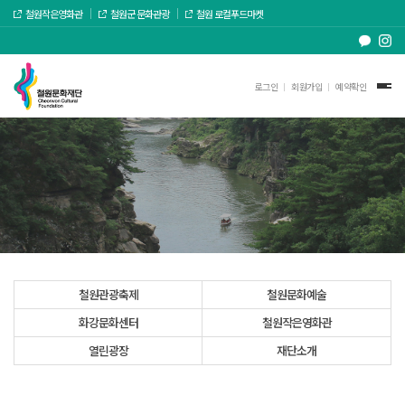
철원작은영화관
철원군 문화관광
철원 로컬푸드마켓
로그인
회원가입
예약확인
철원관광축제
철원문화예술
화강문화센터
철원작은영화관
열린광장
재단소개