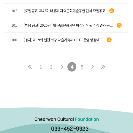
102
[모집공고] 제43회 태봉제 지역문화예술공연 단체 모집공고
101
[채용 공고] 2025년 (재)철원문화재단 비상임 임원 선정결과 공고
100
[공지] 제19회 철원 화강 다슬기축제 CCTV 운영 행정예고
4
1
2
3
5
Cheorwon Cultural
Foundation
033-452-9923