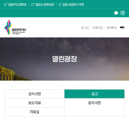
철원작은영화관
철원군 문화관광
철원 로컬푸드마켓
로그인
회원가입
예약확인
열린광장
공지사항
공고
보도자료
문의사항
자료실