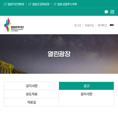
철원작은영화관
철원군 문화관광
철원 로컬푸드마켓
로그인
회원가입
예약확인
열린광장
공지사항
공고
보도자료
문의사항
자료실