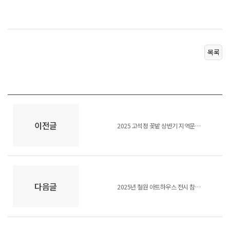
목록
이전글
2025 고석정 꽃밭 상반기 지역문화예술공연 참가자 선정 결과
다음글
2025년 철원 아트하우스 전시 참여 지역예술인 모집