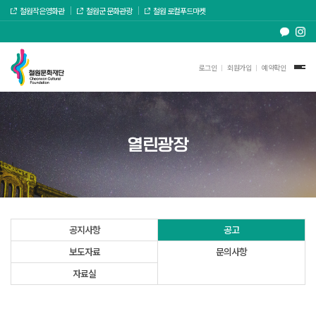
철원작은영화관
철원군 문화관광
철원 로컬푸드마켓
로그인
회원가입
예약확인
열린광장
공지사항
공고
보도자료
문의사항
자료실