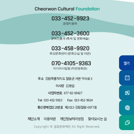
Cheorwon Cultural
Foundation
033-452-9923
경영지원국
033-452-3600
문예진흥국 (축제 및 문화예술)
033-458-9920
화강문화센터 (문화교실 및 대관)
열기
070-4105-9363
미디어사업팀 (작은영화관)
주소
강원특별자치도 철원군 서면 약수로 3
이사장
김동일
사업자번호
677-82-00427
Tel
033-452-9923
Fax
033-452-9924
통신판매업신고번호
제2022-강원철원-0077호
재단소개
이용약관
개인정보처리방침
찾아오시는 길
Copyright ©
철원문화재단
All Right Reserved.