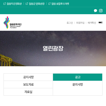
철원작은영화관
철원군 문화관광
철원 로컬푸드마켓
로그인
회원가입
예약확인
열린광장
공지사항
공고
보도자료
문의사항
자료실