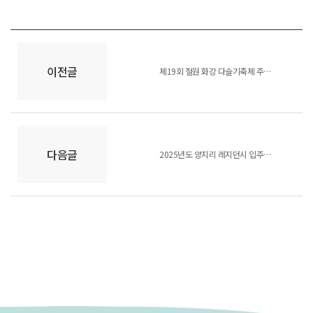
이전글
제19회 철원 화강 다슬기축제 주관대행용역 제안서 평가위원(후보자) 모집공고
다음글
2025년도 양지리 레지던시 입주작가 선정결과 공고