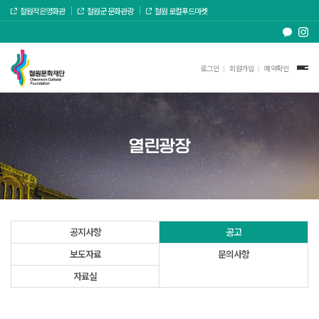
철원작은영화관
철원군 문화관광
철원 로컬푸드마켓
로그인
회원가입
예약확인
열린광장
공지사항
공고
보도자료
문의사항
자료실