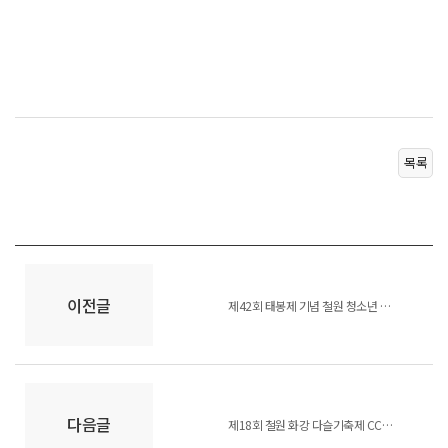
목록
이전글
제42회 태봉제 기념 철원 청소년 갓 탤런트 참가자 모집
다음글
제18회 철원 화강 다슬기축제 CCTV 설치에 따른 행정예고