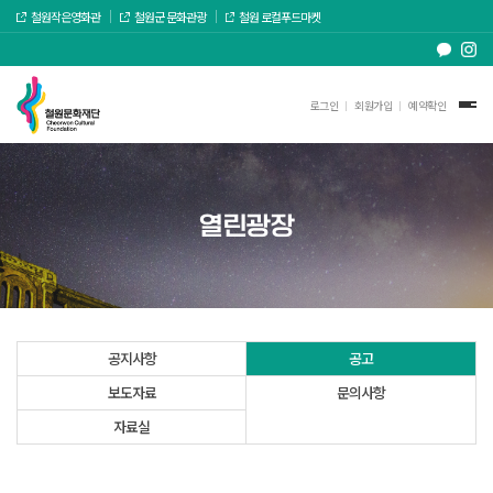
철원작은영화관
철원군 문화관광
철원 로컬푸드마켓
로그인
회원가입
예약확인
열린광장
공지사항
공고
보도자료
문의사항
자료실