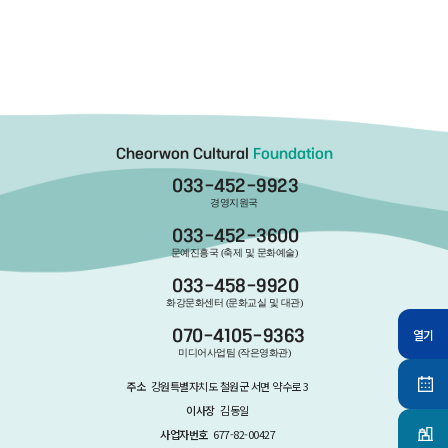
Cheorwon Cultural
Foundation
033-452-9923
경영지원국
033-452-3600
문예진흥국 (축제 및 문화예술)
033-458-9920
화강문화센터 (문화교실 및 대관)
열기
070-4105-9363
미디어사업팀 (작은영화관)
주소
강원특별자치도 철원군 서면 약수로 3
이사장
김동일
사업자번호
677-82-00427