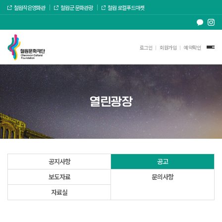
철원작은영화관
철원군 문화관광
철원 로컬푸드마켓
로그인
회원가입
예약확인
열린광장
공지사항
공고
보도자료
문의사항
자료실