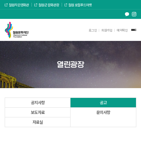
철원작은영화관
철원군 문화관광
철원 로컬푸드마켓
로그인
회원가입
예약확인
열린광장
공지사항
공고
보도자료
문의사항
자료실