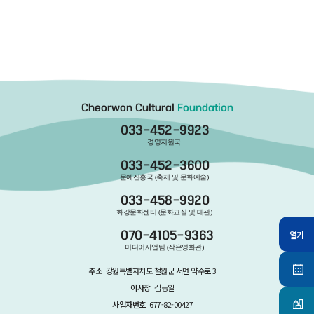
Cheorwon Cultural
Foundation
033-452-9923
경영지원국
033-452-3600
문예진흥국 (축제 및 문화예술)
033-458-9920
화강문화센터 (문화교실 및 대관)
열기
070-4105-9363
미디어사업팀 (작은영화관)
주소
강원특별자치도 철원군 서면 약수로 3
이사장
김동일
사업자번호
677-82-00427