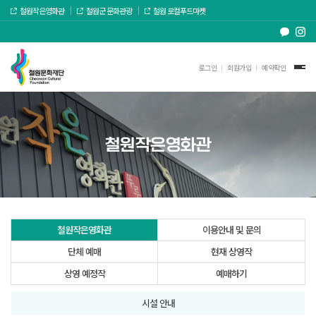
철원작은영화관
철원군 문화관광
철원 로컬푸드마켓
로그인
회원가입
예약확인
철원작은영화관
철원작은영화관
이용안내 및 문의
단체 예매
현재 상영작
상영 예정작
예매하기
시설 안내