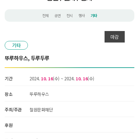
전체
공연
전시
행사
기타
마감
기타
뚜루하우스, 두루두루
기간
2024.
10. 16
(수)
~
2024.
10. 16
(수)
장소
뚜루하우스
주최/주관
철원문화재단
후원