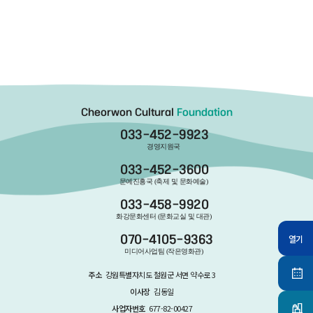
Cheorwon Cultural
Foundation
033-452-9923
경영지원국
033-452-3600
문예진흥국 (축제 및 문화예술)
033-458-9920
화강문화센터 (문화교실 및 대관)
열기
070-4105-9363
미디어사업팀 (작은영화관)
주소
강원특별자치도 철원군 서면 약수로 3
이사장
김동일
사업자번호
677-82-00427