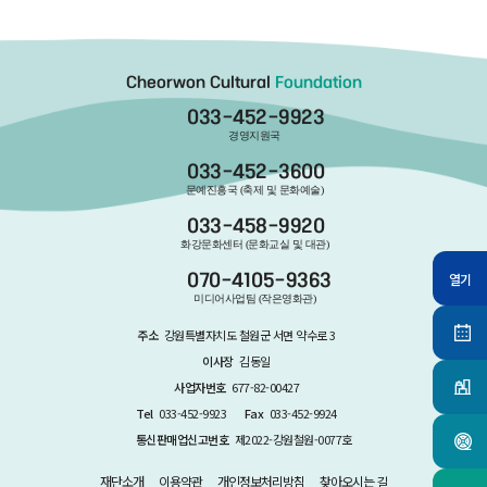
Cheorwon Cultural
Foundation
033-452-9923
경영지원국
033-452-3600
문예진흥국 (축제 및 문화예술)
033-458-9920
화강문화센터 (문화교실 및 대관)
열기
070-4105-9363
미디어사업팀 (작은영화관)
주소
강원특별자치도 철원군 서면 약수로 3
이사장
김동일
사업자번호
677-82-00427
Tel
033-452-9923
Fax
033-452-9924
통신판매업신고번호
제2022-강원철원-0077호
재단소개
이용약관
개인정보처리방침
찾아오시는 길