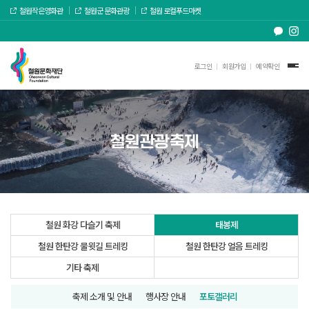
철원작은영화관
철원군 문화관광
철원 로컬푸드마켓
로그인
회원가입
예약확인
철원관광축제
철원 화강 다슬기 축제
태봉제
철원 한탄강 물윗길 트레킹
철원 한탄강 얼음 트레킹
기타 축제
축제 소개 및 안내
행사장 안내
포토갤러리