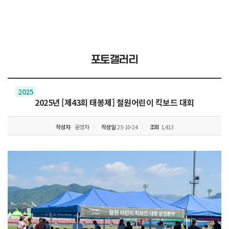
포토갤러리
2025
2025년 [제43회 태봉제] 철원어린이 킥보드 대회
작성자
운영자
작성일
25-10-24
조회
1,413