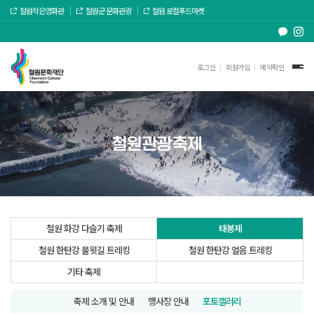
철원작은영화관
철원군 문화관광
철원 로컬푸드마켓
로그인
회원가입
예약확인
철원관광축제
철원 화강 다슬기 축제
태봉제
철원 한탄강 물윗길 트레킹
철원 한탄강 얼음 트레킹
기타 축제
축제 소개 및 안내
행사장 안내
포토갤러리