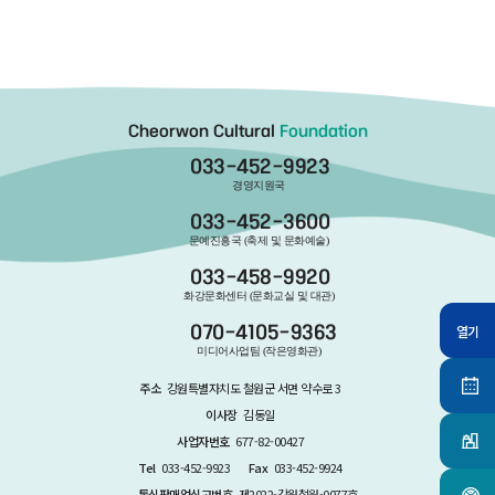
Cheorwon Cultural
Foundation
033-452-9923
경영지원국
033-452-3600
문예진흥국 (축제 및 문화예술)
033-458-9920
화강문화센터 (문화교실 및 대관)
열기
070-4105-9363
미디어사업팀 (작은영화관)
주소
강원특별자치도 철원군 서면 약수로 3
이사장
김동일
사업자번호
677-82-00427
Tel
033-452-9923
Fax
033-452-9924
통신판매업신고번호
제2022-강원철원-0077호