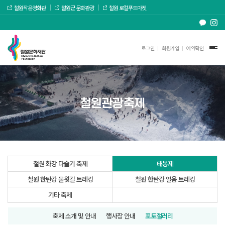
철원작은영화관
철원군 문화관광
철원 로컬푸드마켓
로그인
회원가입
예약확인
철원관광축제
철원 화강 다슬기 축제
태봉제
철원 한탄강 물윗길 트레킹
철원 한탄강 얼음 트레킹
기타 축제
축제 소개 및 안내
행사장 안내
포토갤러리