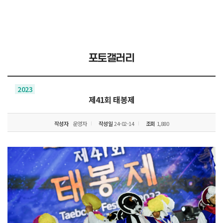
포토갤러리
2023
제41회 태봉제
작성자
운영자
작성일
24-02-14
조회
1,880