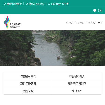
철원작은영화관
철원군 문화관광
철원 로컬푸드마켓
로그인
회원가입
예약확인
철원관광축제
철원문화예술
화강문화센터
철원작은영화관
열린광장
재단소개