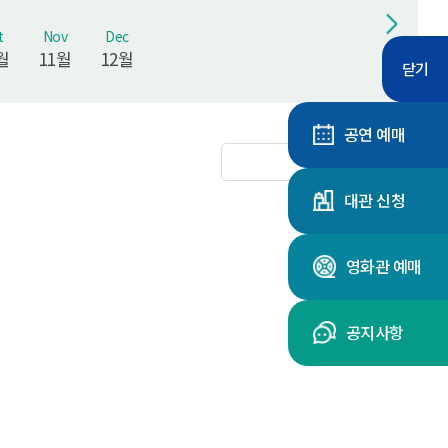
t
Nov
Dec
월
11월
12월
닫기
공연 예매
대관 신청
영화관 예매
공지사항