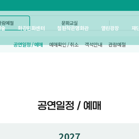
 관람예절
문화교실
예술
화강문화센터
철원작은영화관
열린광장
재
공연일정 / 예매
예매확인 / 취소
객석안내
관람예절
공연일정 / 예매
2027