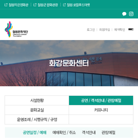
철원작은영화관
철원군 문화관광
철원 로컬푸드마켓
로그인
회원가입
예약확인
화강문화센터
시설현황
공연 / 객석안내 / 관람예절
문화교실
커뮤니티
운영조례 / 시행규칙 / 규정
공연일정 / 예매
예매확인 / 취소
객석안내
관람예절