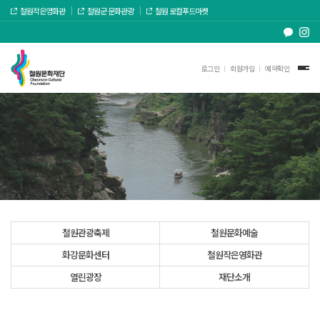
철원작은영화관
철원군 문화관광
철원 로컬푸드마켓
로그인
회원가입
예약확인
철원관광축제
철원문화예술
화강문화센터
철원작은영화관
열린광장
재단소개