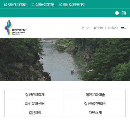
철원작은영화관
철원군 문화관광
철원 로컬푸드마켓
로그인
회원가입
예약확인
철원관광축제
철원문화예술
화강문화센터
철원작은영화관
열린광장
재단소개