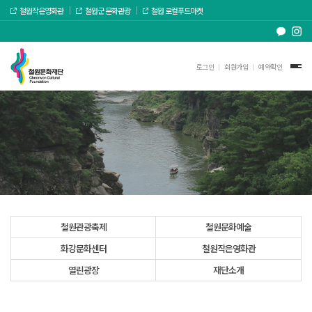
철원작은영화관
철원군 문화관광
철원 로컬푸드마켓
로그인
회원가입
예약확인
철원관광축제
철원문화예술
화강문화센터
철원작은영화관
열린광장
재단소개