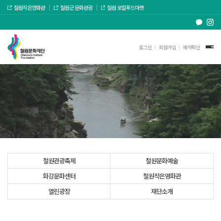
철원작은영화관
철원군 문화관광
철원 로컬푸드마켓
로그인
회원가입
예약확인
철원관광축제
철원문화예술
화강문화센터
철원작은영화관
열린광장
재단소개