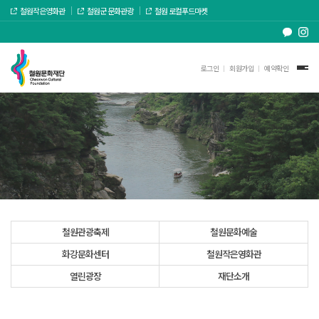
철원작은영화관
철원군 문화관광
철원 로컬푸드마켓
로그인
회원가입
예약확인
철원관광축제
철원문화예술
화강문화센터
철원작은영화관
열린광장
재단소개