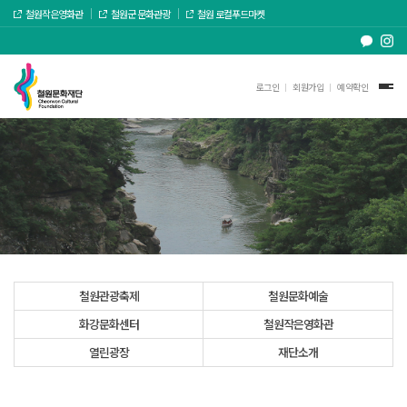
철원작은영화관
철원군 문화관광
철원 로컬푸드마켓
로그인
회원가입
예약확인
철원관광축제
철원문화예술
화강문화센터
철원작은영화관
열린광장
재단소개