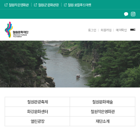
철원작은영화관
철원군 문화관광
철원 로컬푸드마켓
로그인
회원가입
예약확인
철원관광축제
철원문화예술
화강문화센터
철원작은영화관
열린광장
재단소개