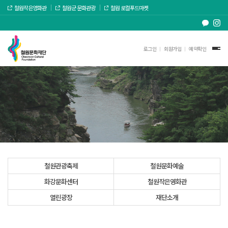
철원작은영화관
철원군 문화관광
철원 로컬푸드마켓
로그인
회원가입
예약확인
철원관광축제
철원문화예술
화강문화센터
철원작은영화관
열린광장
재단소개