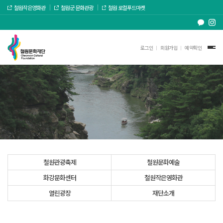
철원작은영화관
철원군 문화관광
철원 로컬푸드마켓
로그인
회원가입
예약확인
철원관광축제
철원문화예술
화강문화센터
철원작은영화관
열린광장
재단소개