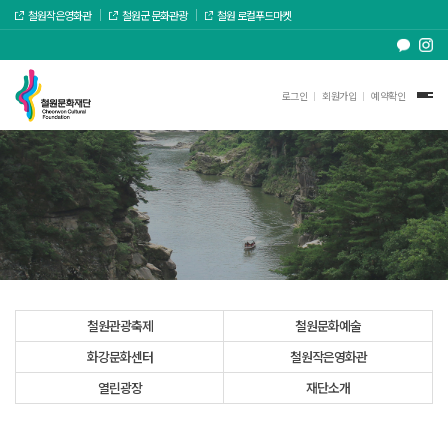
철원작은영화관
철원군 문화관광
철원 로컬푸드마켓
로그인
회원가입
예약확인
철원관광축제
철원문화예술
화강문화센터
철원작은영화관
열린광장
재단소개