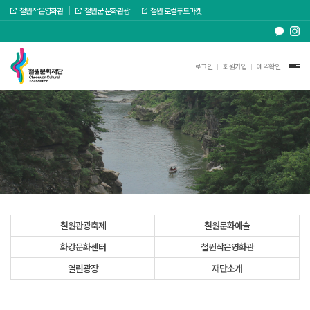
철원작은영화관
철원군 문화관광
철원 로컬푸드마켓
로그인
회원가입
예약확인
철원관광축제
철원문화예술
화강문화센터
철원작은영화관
열린광장
재단소개