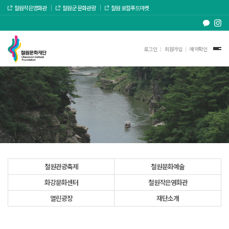
철원작은영화관
철원군 문화관광
철원 로컬푸드마켓
로그인
회원가입
예약확인
철원관광축제
철원문화예술
화강문화센터
철원작은영화관
열린광장
재단소개