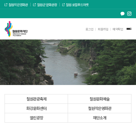
철원작은영화관
철원군 문화관광
철원 로컬푸드마켓
로그인
회원가입
예약확인
철원관광축제
철원문화예술
화강문화센터
철원작은영화관
열린광장
재단소개