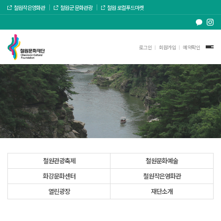
철원작은영화관
철원군 문화관광
철원 로컬푸드마켓
로그인
회원가입
예약확인
철원관광축제
철원문화예술
화강문화센터
철원작은영화관
열린광장
재단소개