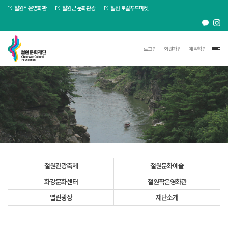
철원작은영화관
철원군 문화관광
철원 로컬푸드마켓
로그인
회원가입
예약확인
철원관광축제
철원문화예술
화강문화센터
철원작은영화관
열린광장
재단소개