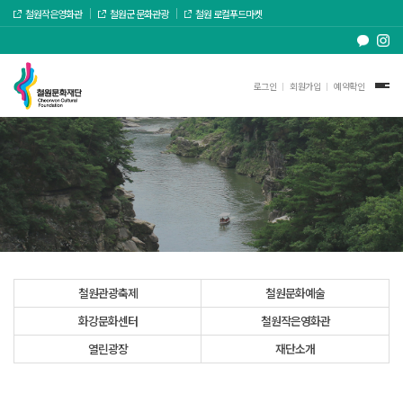
철원작은영화관
철원군 문화관광
철원 로컬푸드마켓
로그인
회원가입
예약확인
철원관광축제
철원문화예술
화강문화센터
철원작은영화관
열린광장
재단소개